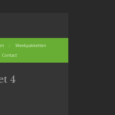
en
Weekpakketten
Contact
et 4